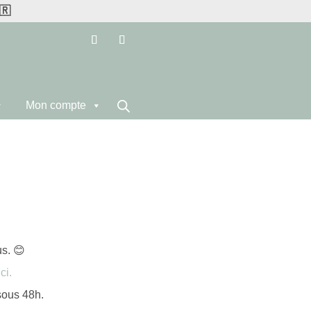
🇷
Mon compte
s. 😊
ci.
sous 48h.